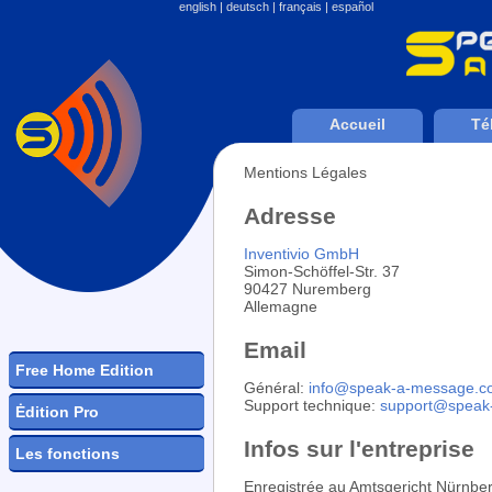
english
|
deutsch
|
français
|
español
Accueil
Té
Mentions Légales
Adresse
Inventivio GmbH
Simon-Schöffel-Str. 37
90427 Nuremberg
Allemagne
Email
Free Home Edition
Général:
info
@
speak-a-message.c
Support technique:
support
@
speak
Ėdition Pro
Infos sur l'entreprise
Les fonctions
Enregistrée au Amtsgericht Nürnb