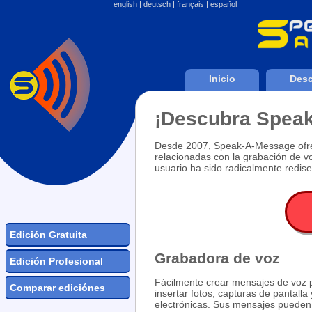
english
|
deutsch
|
français
|
español
Inicio
Desc
¡Descubra Spea
Desde 2007, Speak-A-Message ofre
relacionadas con la grabación de vo
usuario ha sido radicalmente redise
Edición Gratuita
Grabadora de voz
Edición Profesional
Fácilmente crear mensajes de voz 
Comparar ediciónes
insertar fotos, capturas de pantalla 
electrónicas. Sus mensajes pueden 